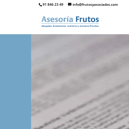
91 846 23 49
info@frutosyasociados.com